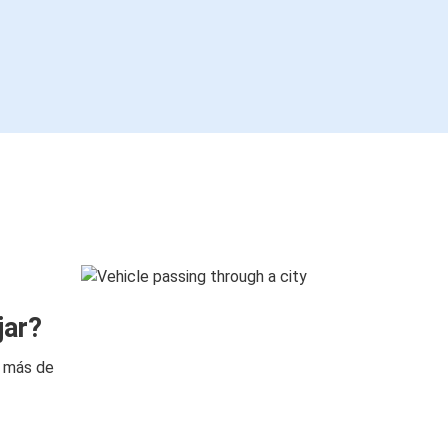
jar?
n más de