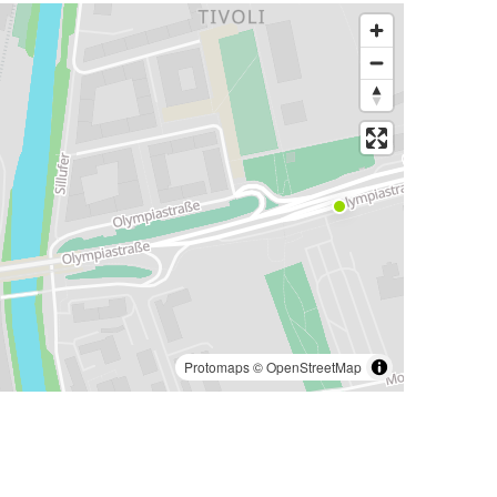
Protomaps
©
OpenStreetMap