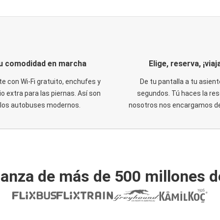
u comodidad en marcha
Elige, reserva, ¡viaja
te con Wi-Fi gratuito, enchufes y
De tu pantalla a tu asient
o extra para las piernas. Así son
segundos. Tú haces la res
los autobuses modernos.
nosotros nos encargamos del
ianza de más de 500 millones d