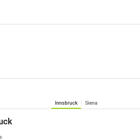
Innsbruck
Siena
uck
e.