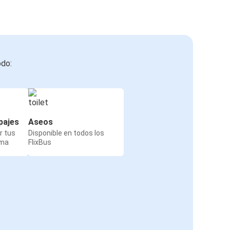
odo:
pajes
Aseos
r tus
Disponible en todos los
rma
FlixBus