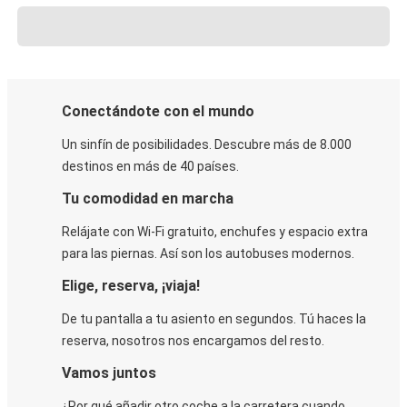
Conectándote con el mundo
Un sinfín de posibilidades. Descubre más de 8.000
destinos en más de 40 países.
Tu comodidad en marcha
Relájate con Wi-Fi gratuito, enchufes y espacio extra
para las piernas. Así son los autobuses modernos.
Elige, reserva, ¡viaja!
De tu pantalla a tu asiento en segundos. Tú haces la
reserva, nosotros nos encargamos del resto.
Vamos juntos
¿Por qué añadir otro coche a la carretera cuando