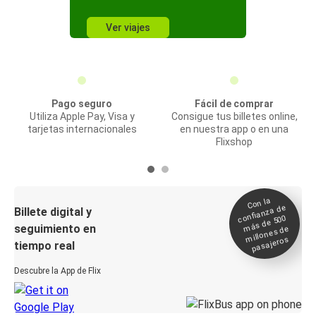
Ver viajes
Pago seguro
Fácil de comprar
Utiliza Apple Pay, Visa y
Consigue tus billetes online,
tarjetas internacionales
en nuestra app o en una
Flixshop
Con la
confianza de
Billete digital y
más de 500
seguimiento en
millones de
pasajeros
tiempo real
Descubre la App de Flix