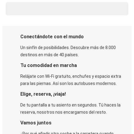
Conectándote con el mundo
Un sinfín de posibilidades. Descubre más de 8.000
destinos en más de 40 países.
Tu comodidad en marcha
Relájate con Wi-Fi gratuito, enchufes y espacio extra
para las piernas. Así son los autobuses modernos.
Elige, reserva, ¡viaja!
De tu pantalla a tu asiento en segundos. Tú haces la
reserva, nosotros nos encargamos del resto.
Vamos juntos
¿Por qué añadir otro coche a la carretera cuando