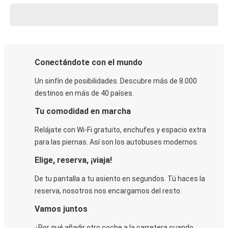
Conectándote con el mundo
Un sinfín de posibilidades. Descubre más de 8.000
destinos en más de 40 países.
Tu comodidad en marcha
Relájate con Wi-Fi gratuito, enchufes y espacio extra
para las piernas. Así son los autobuses modernos.
Elige, reserva, ¡viaja!
De tu pantalla a tu asiento en segundos. Tú haces la
reserva, nosotros nos encargamos del resto.
Vamos juntos
¿Por qué añadir otro coche a la carretera cuando