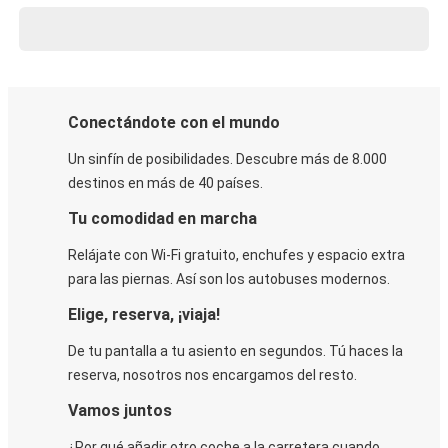
Conectándote con el mundo
Un sinfín de posibilidades. Descubre más de 8.000
destinos en más de 40 países.
Tu comodidad en marcha
Relájate con Wi-Fi gratuito, enchufes y espacio extra
para las piernas. Así son los autobuses modernos.
Elige, reserva, ¡viaja!
De tu pantalla a tu asiento en segundos. Tú haces la
reserva, nosotros nos encargamos del resto.
Vamos juntos
¿Por qué añadir otro coche a la carretera cuando