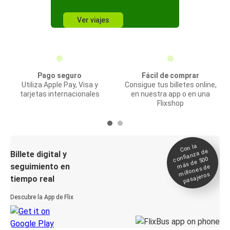
Ver viajes
Pago seguro
Fácil de comprar
Utiliza Apple Pay, Visa y
Consigue tus billetes online,
tarjetas internacionales
en nuestra app o en una
Flixshop
Con la
confianza de
Billete digital y
más de 500
seguimiento en
millones de
pasajeros
tiempo real
Descubre la App de Flix