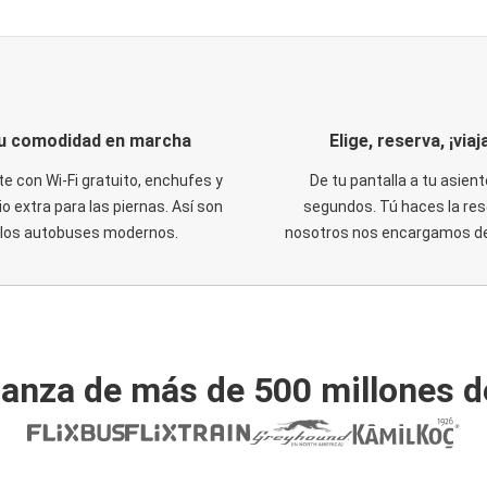
u comodidad en marcha
Elige, reserva, ¡viaja
te con Wi-Fi gratuito, enchufes y
De tu pantalla a tu asient
o extra para las piernas. Así son
segundos. Tú haces la res
los autobuses modernos.
nosotros nos encargamos del
ianza de más de 500 millones d