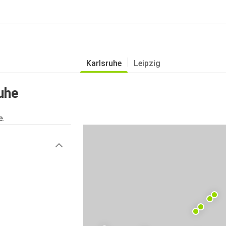
Karlsruhe
Leipzig
uhe
e.