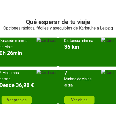
Qué esperar de tu viaje
Opciones rápidas, fáciles y asequibles de Karlsruhe a Leipzig
Duración mínima
Distancia mínima
36 km
del viaje
0h 26min
7
El viaje más
barato
Mínimo de viajes
Desde 36,98 €
al día
Ver precios
Ver viajes