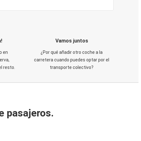
!
Vamos juntos
o en
¿Por qué añadir otro coche a la
erva,
carretera cuando puedes optar por el
 resto.
transporte colectivo?
e pasajeros.