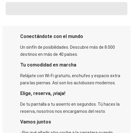
Conectándote con el mundo
Un sinfín de posibilidades. Descubre más de 8.000
destinos en más de 40 países.
Tu comodidad en marcha
Relájate con Wi-Fi gratuito, enchufes y espacio extra
para las piernas. Así son los autobuses modernos.
Elige, reserva, ¡viaja!
De tu pantalla a tu asiento en segundos. Tú haces la
reserva, nosotros nos encargamos del resto.
Vamos juntos
¿Por qué añadir otro coche a la carretera cuando