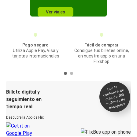
Ver viajes
Pago seguro
Fácil de comprar
Utiliza Apple Pay, Visa y
Consigue tus billetes online,
tarjetas internacionales
en nuestra app o en una
Flixshop
Con la
confianza de
Billete digital y
más de 500
seguimiento en
millones de
pasajeros
tiempo real
Descubre la App de Flix