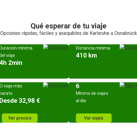
Qué esperar de tu viaje
Opciones rápidas, fáciles y asequibles de Karlsruhe a Osnabrück
Duración mínima
Distancia mínima
410 km
del viaje
4h 2min
6
El viaje más
barato
Mínimo de viajes
Desde 32,98 €
al día
Ver precios
Ver viajes