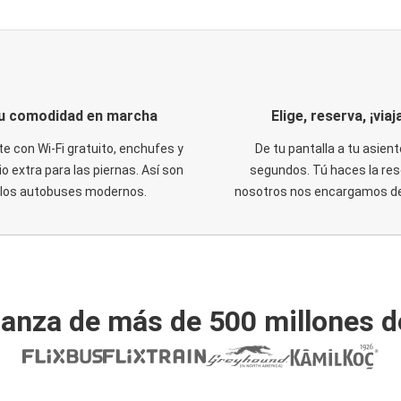
u comodidad en marcha
Elige, reserva, ¡viaja
te con Wi-Fi gratuito, enchufes y
De tu pantalla a tu asient
o extra para las piernas. Así son
segundos. Tú haces la res
los autobuses modernos.
nosotros nos encargamos del
ianza de más de 500 millones d