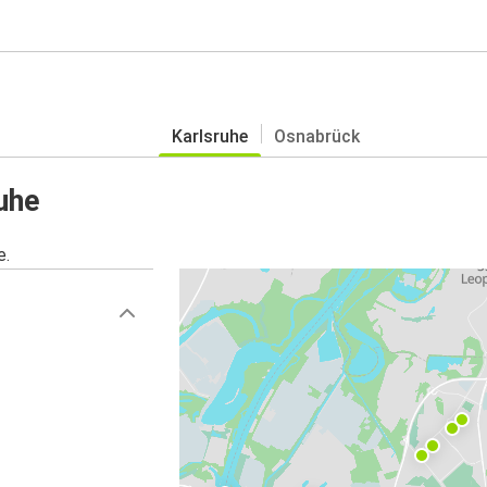
Karlsruhe
Osnabrück
uhe
e.