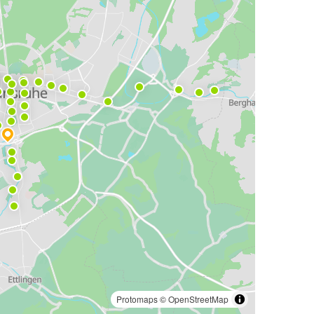
Protomaps
©
OpenStreetMap