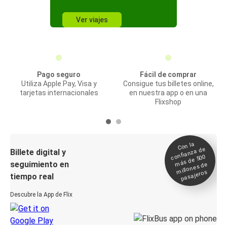
Ver viajes
Pago seguro
Fácil de comprar
Utiliza Apple Pay, Visa y
Consigue tus billetes online,
tarjetas internacionales
en nuestra app o en una
Flixshop
Con la
confianza de
Billete digital y
más de 500
seguimiento en
millones de
pasajeros
tiempo real
Descubre la App de Flix