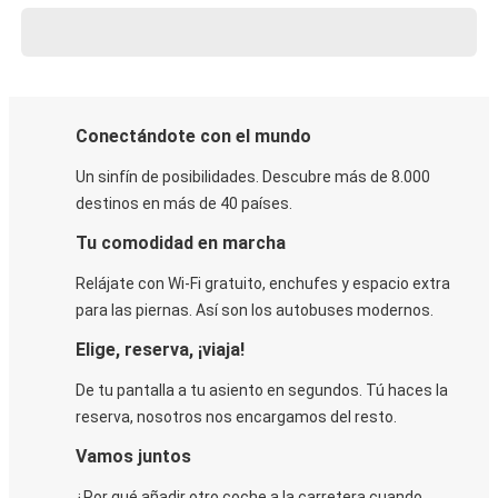
Conectándote con el mundo
Un sinfín de posibilidades. Descubre más de 8.000
destinos en más de 40 países.
Tu comodidad en marcha
Relájate con Wi-Fi gratuito, enchufes y espacio extra
para las piernas. Así son los autobuses modernos.
Elige, reserva, ¡viaja!
De tu pantalla a tu asiento en segundos. Tú haces la
reserva, nosotros nos encargamos del resto.
Vamos juntos
¿Por qué añadir otro coche a la carretera cuando