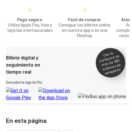
Pago seguro
Fácil de comprar
Atenc
Utiliza Apple Pay, Visa y
Consigue tus billetes online,
Asi
tarjetas internacionales
en nuestra app o en una
complic
Flixshop
reserv
Con la
confianza de
Billete digital y
más de 500
seguimiento en
millones de
pasajeros
tiempo real
Descubre la App de Flix
En esta página