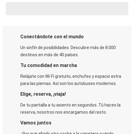
Conectándote con el mundo
Un sinfín de posibilidades. Descubre más de 8.000
destinos en más de 40 países.
Tu comodidad en marcha
Relájate con Wi-Fi gratuito, enchufes y espacio extra
para las piernas. Así son los autobuses modernos.
Elige, reserva, ¡viaja!
De tu pantalla a tu asiento en segundos. Tú haces la
reserva, nosotros nos encargamos del resto.
Vamos juntos
¿Por qué añadir otro coche a la carretera cuando