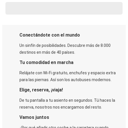
Conectándote con el mundo
Un sinfín de posibilidades. Descubre más de 8.000
destinos en más de 40 países.
Tu comodidad en marcha
Relájate con Wi-Fi gratuito, enchufes y espacio extra
para las piernas. Así son los autobuses modernos.
Elige, reserva, ¡viaja!
De tu pantalla a tu asiento en segundos. Tú haces la
reserva, nosotros nos encargamos del resto.
Vamos juntos
¿Por qué añadir otro coche a la carretera cuando