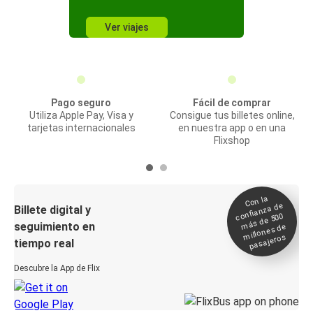
Ver viajes
Pago seguro
Fácil de comprar
Utiliza Apple Pay, Visa y
Consigue tus billetes online,
tarjetas internacionales
en nuestra app o en una
Flixshop
Con la
confianza de
Billete digital y
más de 500
seguimiento en
millones de
pasajeros
tiempo real
Descubre la App de Flix