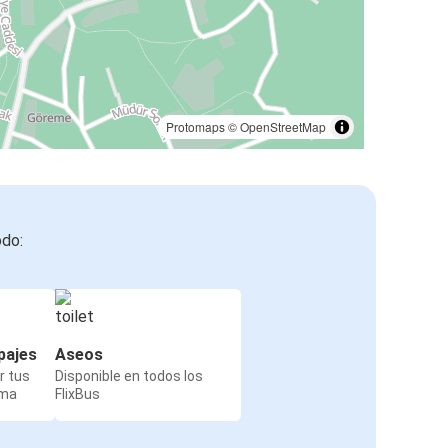
Protomaps
©
OpenStreetMap
odo:
pajes
Aseos
r tus
Disponible en todos los
rma
FlixBus