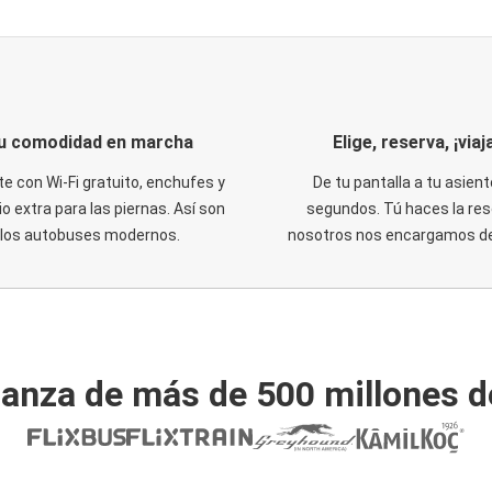
u comodidad en marcha
Elige, reserva, ¡viaja
te con Wi-Fi gratuito, enchufes y
De tu pantalla a tu asient
o extra para las piernas. Así son
segundos. Tú haces la res
los autobuses modernos.
nosotros nos encargamos del
ianza de más de 500 millones d