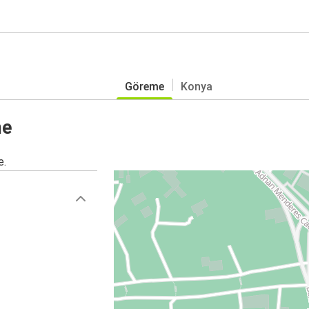
Göreme
Konya
me
e.