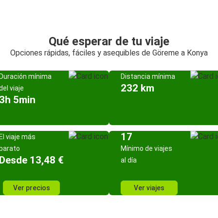
Qué esperar de tu viaje
Opciones rápidas, fáciles y asequibles de Göreme a Konya
Duración mínima
Distancia mínima
232 km
del viaje
3h 5min
17
El viaje más
barato
Mínimo de viajes
Desde 13,48 €
al día
Ver precios
Ver viajes