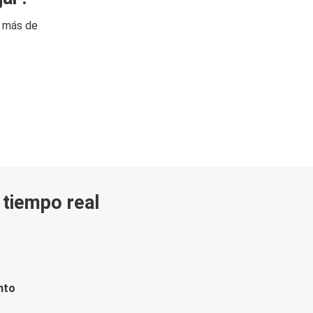
n más de
n tiempo real
nto