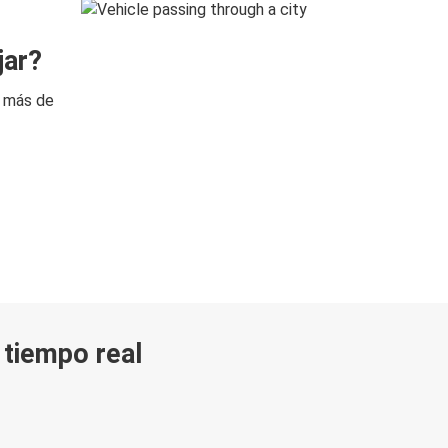
jar?
n más de
n tiempo real