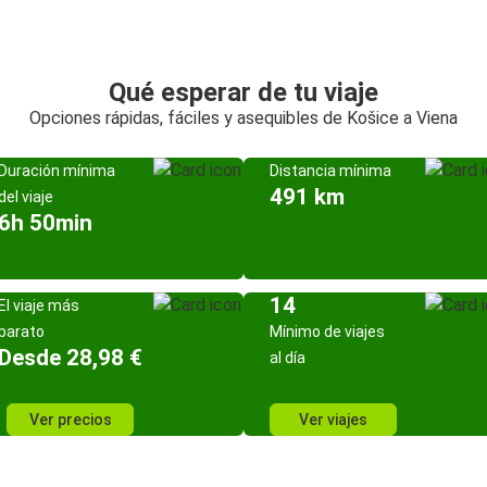
Qué esperar de tu viaje
Opciones rápidas, fáciles y asequibles de Košice a Viena
Duración mínima
Distancia mínima
491 km
del viaje
6h 50min
14
El viaje más
barato
Mínimo de viajes
Desde 28,98 €
al día
Ver precios
Ver viajes