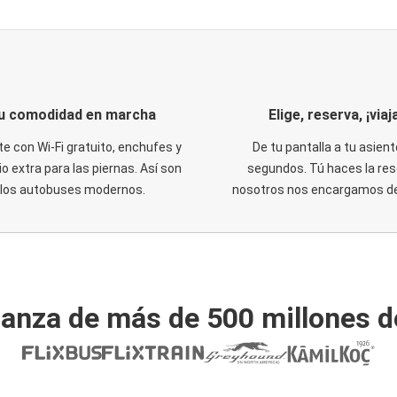
u comodidad en marcha
Elige, reserva, ¡viaja
te con Wi-Fi gratuito, enchufes y
De tu pantalla a tu asient
o extra para las piernas. Así son
segundos. Tú haces la res
los autobuses modernos.
nosotros nos encargamos del
ianza de más de 500 millones d