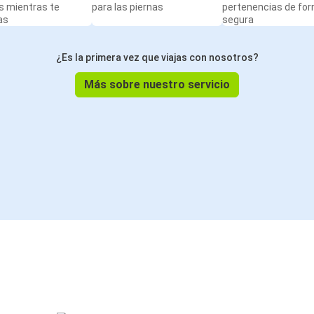
s mientras te
para las piernas
pertenencias de fo
as
segura
¿Es la primera vez que viajas con nosotros?
Más sobre nuestro servicio