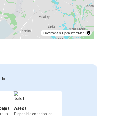
Protomaps
©
OpenStreetMap
odo:
pajes
Aseos
r tus
Disponible en todos los