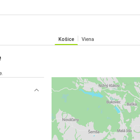
Košice
Viena
e
e.