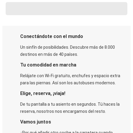
Conectándote con el mundo
Un sinfín de posibilidades. Descubre más de 8.000
destinos en más de 40 países.
Tu comodidad en marcha
Relájate con Wi-Fi gratuito, enchufes y espacio extra
para las piernas. Así son los autobuses modernos.
Elige, reserva, ¡viaja!
De tu pantalla a tu asiento en segundos. Tú haces la
reserva, nosotros nos encargamos del resto.
Vamos juntos
¿Por qué añadir otro coche a la carretera cuando