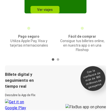
Ver viajes
Pago seguro
Fácil de comprar
Utiliza Apple Pay, Visa y
Consigue tus billetes online,
tarjetas internacionales
en nuestra app o en una
Flixshop
Con la
confianza de
Billete digital y
más de 500
seguimiento en
millones de
pasajeros
tiempo real
Descubre la App de Flix