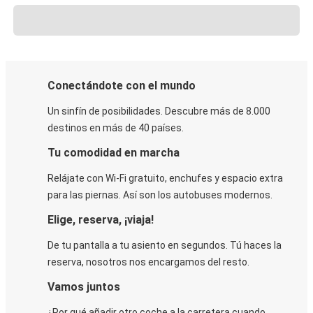
Conectándote con el mundo
Un sinfín de posibilidades. Descubre más de 8.000
destinos en más de 40 países.
Tu comodidad en marcha
Relájate con Wi-Fi gratuito, enchufes y espacio extra
para las piernas. Así son los autobuses modernos.
Elige, reserva, ¡viaja!
De tu pantalla a tu asiento en segundos. Tú haces la
reserva, nosotros nos encargamos del resto.
Vamos juntos
¿Por qué añadir otro coche a la carretera cuando