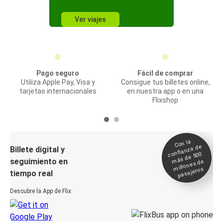
Ver viajes
Pago seguro
Fácil de comprar
Utiliza Apple Pay, Visa y
Consigue tus billetes online,
tarjetas internacionales
en nuestra app o en una
Flixshop
Con la
confianza de
Billete digital y
más de 500
seguimiento en
millones de
pasajeros
tiempo real
Descubre la App de Flix