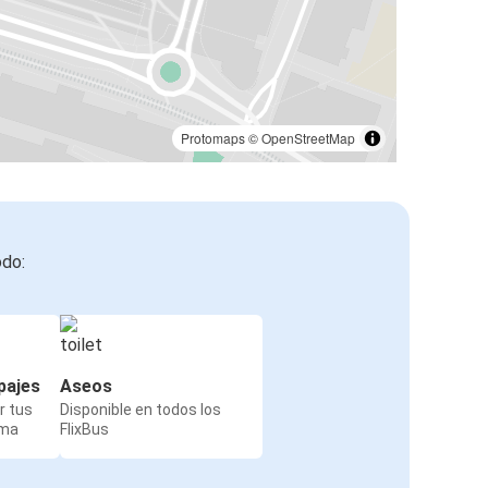
Protomaps
©
OpenStreetMap
odo:
pajes
Aseos
r tus
Disponible en todos los
rma
FlixBus