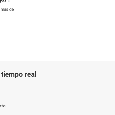
n más de
n tiempo real
nto