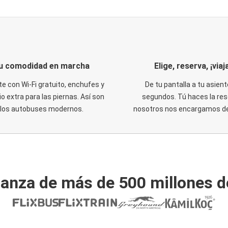
u comodidad en marcha
Elige, reserva, ¡viaja
te con Wi-Fi gratuito, enchufes y
De tu pantalla a tu asient
o extra para las piernas. Así son
segundos. Tú haces la res
los autobuses modernos.
nosotros nos encargamos del
ianza de más de 500 millones d