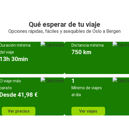
Qué esperar de tu viaje
Opciones rápidas, fáciles y asequibles de Oslo a Bergen
Duración mínima
Distancia mínima
750 km
del viaje
13h 30min
1
El viaje más
barato
Mínimo de viajes
Desde 41,98 €
al día
Ver precios
Ver viajes