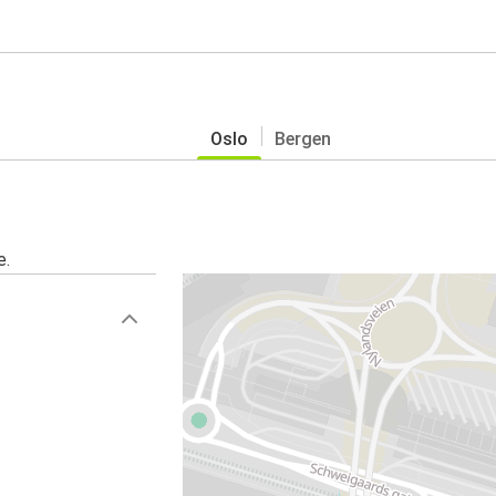
Oslo
Bergen
e.