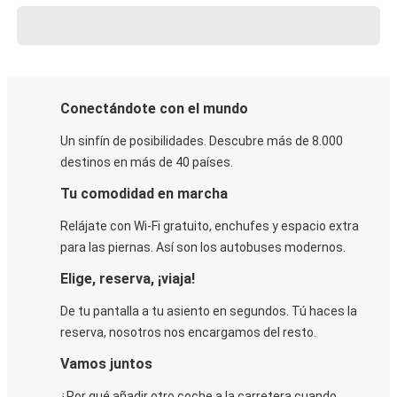
Conectándote con el mundo
Un sinfín de posibilidades. Descubre más de 8.000
destinos en más de 40 países.
Tu comodidad en marcha
Relájate con Wi-Fi gratuito, enchufes y espacio extra
para las piernas. Así son los autobuses modernos.
Elige, reserva, ¡viaja!
De tu pantalla a tu asiento en segundos. Tú haces la
reserva, nosotros nos encargamos del resto.
Vamos juntos
¿Por qué añadir otro coche a la carretera cuando