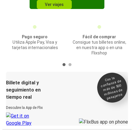
Ver viajes
Pago seguro
Fácil de comprar
Utiliza Apple Pay, Visa y
Consigue tus billetes online,
tarjetas internacionales
en nuestra app o en una
Flixshop
Con la
confianza de
Billete digital y
más de 500
seguimiento en
millones de
pasajeros
tiempo real
Descubre la App de Flix