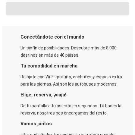
Conectándote con el mundo
Un sinfín de posibilidades. Descubre más de 8.000
destinos en más de 40 países.
Tu comodidad en marcha
Relájate con Wi-Fi gratuito, enchufes y espacio extra
para las piernas. Así son los autobuses modernos.
Elige, reserva, ¡viaja!
De tu pantalla a tu asiento en segundos. Tú haces la
reserva, nosotros nos encargamos del resto.
Vamos juntos
¿Por qué añadir otro coche a la carretera cuando