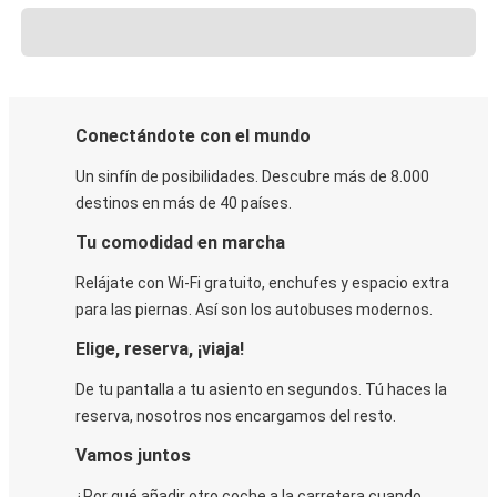
Conectándote con el mundo
Un sinfín de posibilidades. Descubre más de 8.000
destinos en más de 40 países.
Tu comodidad en marcha
Relájate con Wi-Fi gratuito, enchufes y espacio extra
para las piernas. Así son los autobuses modernos.
Elige, reserva, ¡viaja!
De tu pantalla a tu asiento en segundos. Tú haces la
reserva, nosotros nos encargamos del resto.
Vamos juntos
¿Por qué añadir otro coche a la carretera cuando