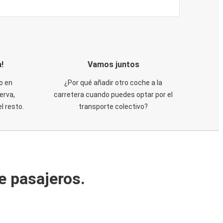
!
Vamos juntos
o en
¿Por qué añadir otro coche a la
erva,
carretera cuando puedes optar por el
 resto.
transporte colectivo?
e pasajeros.