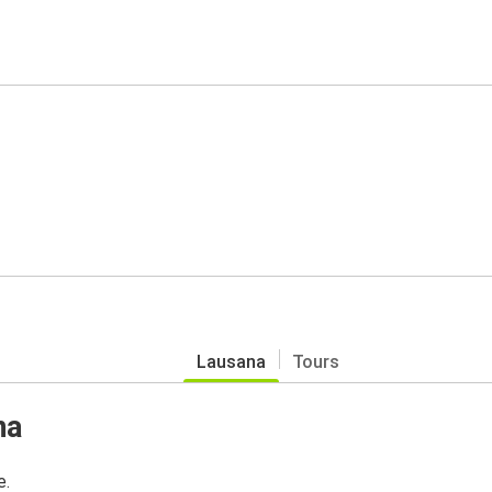
Lausana
Tours
na
e.