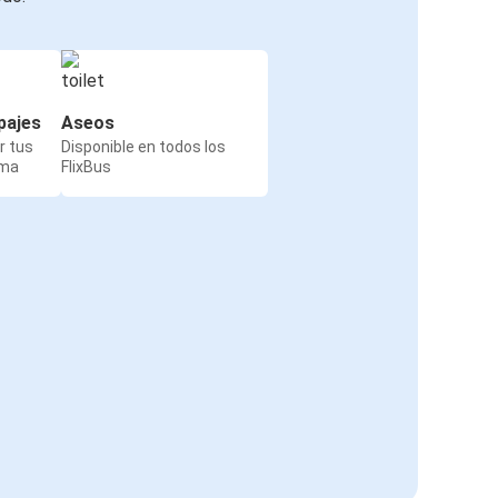
pajes
Aseos
r tus
Disponible en todos los
rma
FlixBus