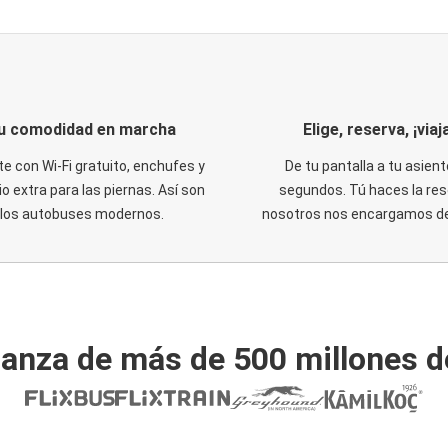
u comodidad en marcha
Elige, reserva, ¡viaja
te con Wi-Fi gratuito, enchufes y
De tu pantalla a tu asient
o extra para las piernas. Así son
segundos. Tú haces la res
los autobuses modernos.
nosotros nos encargamos del
ianza de más de 500 millones d