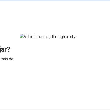
jar?
n más de