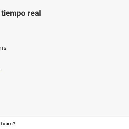
n tiempo real
nto
 Tours?