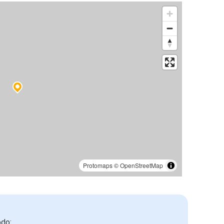
Protomaps
©
OpenStreetMap
odo: