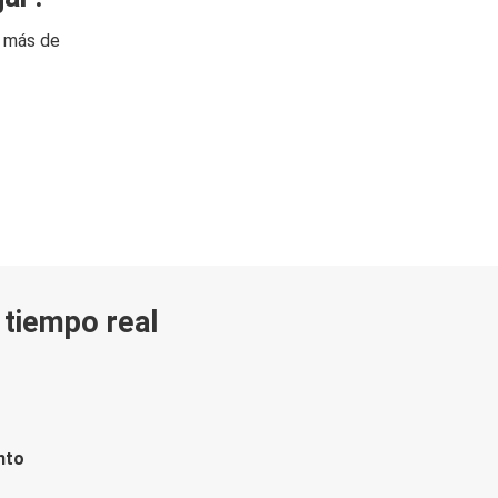
n más de
n tiempo real
nto