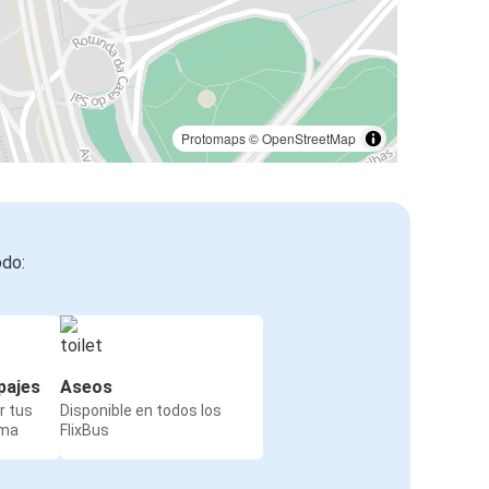
Protomaps
©
OpenStreetMap
odo:
pajes
Aseos
r tus
Disponible en todos los
rma
FlixBus