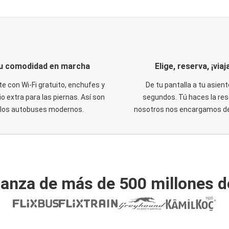
u comodidad en marcha
Elige, reserva, ¡viaja
te con Wi-Fi gratuito, enchufes y
De tu pantalla a tu asient
o extra para las piernas. Así son
segundos. Tú haces la res
los autobuses modernos.
nosotros nos encargamos del
ianza de más de 500 millones d