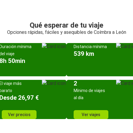
Qué esperar de tu viaje
Opciones rápidas, fáciles y asequibles de Coímbra a León
Duración mínima
Distancia mínima
539 km
del viaje
8h 50min
2
El viaje más
barato
Mínimo de viajes
Desde 26,97 €
al día
Ver precios
Ver viajes