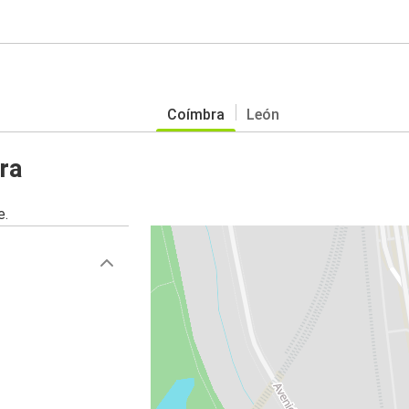
Coímbra
León
ra
e.