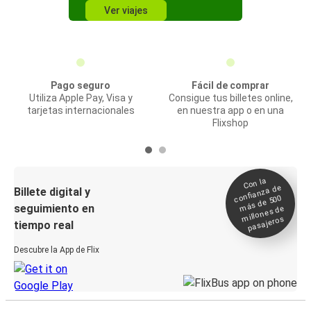
Ver viajes
Pago seguro
Fácil de comprar
Utiliza Apple Pay, Visa y
Consigue tus billetes online,
tarjetas internacionales
en nuestra app o en una
Flixshop
Con la
confianza de
Billete digital y
más de 500
seguimiento en
millones de
pasajeros
tiempo real
Descubre la App de Flix