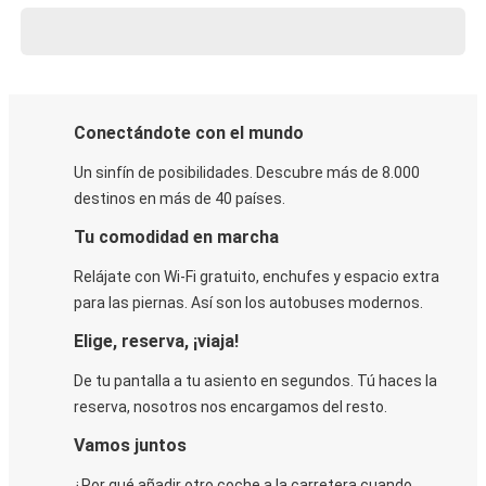
Conectándote con el mundo
Un sinfín de posibilidades. Descubre más de 8.000
destinos en más de 40 países.
Tu comodidad en marcha
Relájate con Wi-Fi gratuito, enchufes y espacio extra
para las piernas. Así son los autobuses modernos.
Elige, reserva, ¡viaja!
De tu pantalla a tu asiento en segundos. Tú haces la
reserva, nosotros nos encargamos del resto.
Vamos juntos
¿Por qué añadir otro coche a la carretera cuando