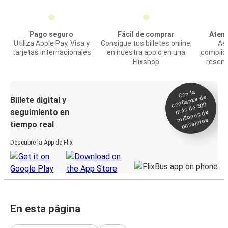
Pago seguro
Fácil de comprar
Atenc
Utiliza Apple Pay, Visa y
Consigue tus billetes online,
Asi
tarjetas internacionales
en nuestra app o en una
complic
Flixshop
reserv
Con la
confianza de
Billete digital y
más de 500
seguimiento en
millones de
pasajeros
tiempo real
Descubre la App de Flix
En esta página