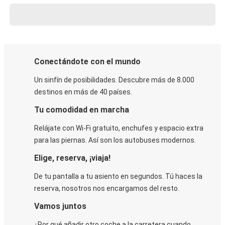
Conectándote con el mundo
Un sinfín de posibilidades. Descubre más de 8.000
destinos en más de 40 países.
Tu comodidad en marcha
Relájate con Wi-Fi gratuito, enchufes y espacio extra
para las piernas. Así son los autobuses modernos.
Elige, reserva, ¡viaja!
De tu pantalla a tu asiento en segundos. Tú haces la
reserva, nosotros nos encargamos del resto.
Vamos juntos
¿Por qué añadir otro coche a la carretera cuando