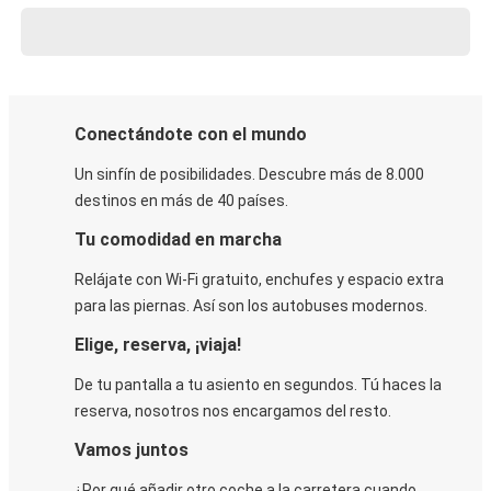
Conectándote con el mundo
Un sinfín de posibilidades. Descubre más de 8.000
destinos en más de 40 países.
Tu comodidad en marcha
Relájate con Wi-Fi gratuito, enchufes y espacio extra
para las piernas. Así son los autobuses modernos.
Elige, reserva, ¡viaja!
De tu pantalla a tu asiento en segundos. Tú haces la
reserva, nosotros nos encargamos del resto.
Vamos juntos
¿Por qué añadir otro coche a la carretera cuando