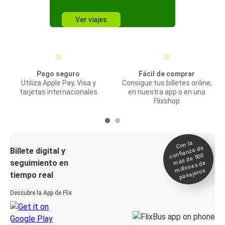
Ver viajes
Pago seguro
Fácil de comprar
Utiliza Apple Pay, Visa y
Consigue tus billetes online,
tarjetas internacionales
en nuestra app o en una
Flixshop
Con la
confianza de
Billete digital y
más de 500
seguimiento en
millones de
pasajeros
tiempo real
Descubre la App de Flix