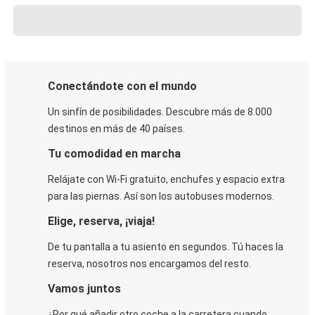
Conectándote con el mundo
Un sinfín de posibilidades. Descubre más de 8.000
destinos en más de 40 países.
Tu comodidad en marcha
Relájate con Wi-Fi gratuito, enchufes y espacio extra
para las piernas. Así son los autobuses modernos.
Elige, reserva, ¡viaja!
De tu pantalla a tu asiento en segundos. Tú haces la
reserva, nosotros nos encargamos del resto.
Vamos juntos
¿Por qué añadir otro coche a la carretera cuando