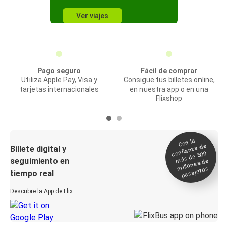
Ver viajes
Pago seguro
Fácil de comprar
Utiliza Apple Pay, Visa y
Consigue tus billetes online,
tarjetas internacionales
en nuestra app o en una
Flixshop
Con la
confianza de
Billete digital y
más de 500
seguimiento en
millones de
pasajeros
tiempo real
Descubre la App de Flix