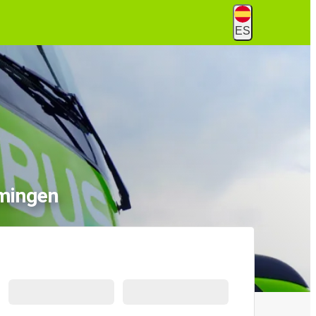
ES
mingen