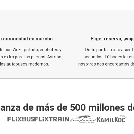
u comodidad en marcha
Elige, reserva, ¡viaja
te con Wi-Fi gratuito, enchufes y
De tu pantalla a tu asient
o extra para las piernas. Así son
segundos. Tú haces la res
los autobuses modernos.
nosotros nos encargamos del
ianza de más de 500 millones d