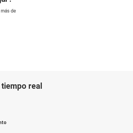
n más de
n tiempo real
nto