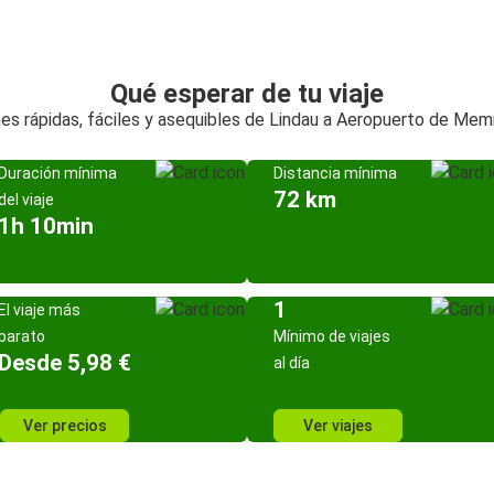
Qué esperar de tu viaje
es rápidas, fáciles y asequibles de Lindau a Aeropuerto de Me
Duración mínima
Distancia mínima
72 km
del viaje
1h 10min
1
El viaje más
barato
Mínimo de viajes
Desde 5,98 €
al día
Ver precios
Ver viajes