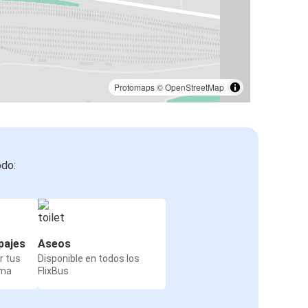
Protomaps
©
OpenStreetMap
odo:
pajes
Aseos
r tus
Disponible en todos los
rma
FlixBus