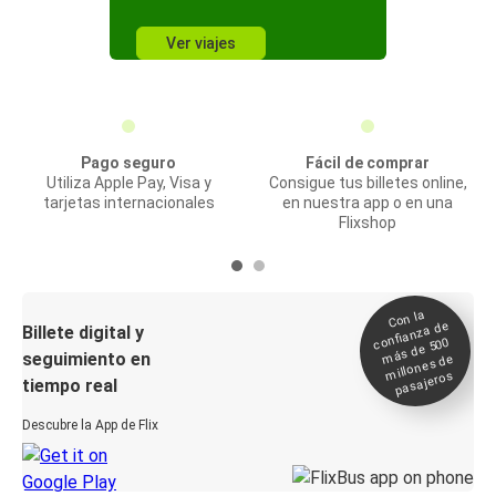
Ver viajes
Pago seguro
Fácil de comprar
Utiliza Apple Pay, Visa y
Consigue tus billetes online,
tarjetas internacionales
en nuestra app o en una
Flixshop
Con la
confianza de
Billete digital y
más de 500
seguimiento en
millones de
pasajeros
tiempo real
Descubre la App de Flix