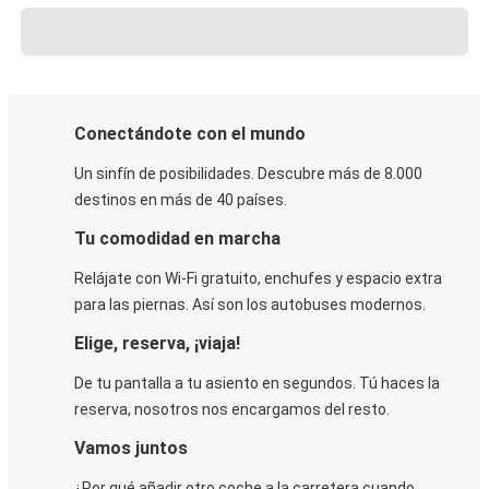
Conectándote con el mundo
Un sinfín de posibilidades. Descubre más de 8.000
destinos en más de 40 países.
Tu comodidad en marcha
Relájate con Wi-Fi gratuito, enchufes y espacio extra
para las piernas. Así son los autobuses modernos.
Elige, reserva, ¡viaja!
De tu pantalla a tu asiento en segundos. Tú haces la
reserva, nosotros nos encargamos del resto.
Vamos juntos
¿Por qué añadir otro coche a la carretera cuando