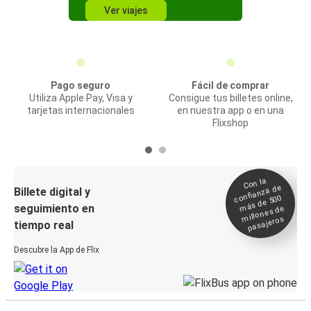
Ver viajes
Pago seguro
Fácil de comprar
Utiliza Apple Pay, Visa y
Consigue tus billetes online,
tarjetas internacionales
en nuestra app o en una
Flixshop
Con la
confianza de
Billete digital y
más de 500
seguimiento en
millones de
pasajeros
tiempo real
Descubre la App de Flix