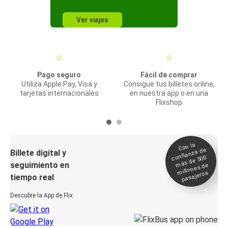
Ver viajes
Pago seguro
Fácil de comprar
Utiliza Apple Pay, Visa y
Consigue tus billetes online,
tarjetas internacionales
en nuestra app o en una
Flixshop
Con la
confianza de
Billete digital y
más de 500
seguimiento en
millones de
pasajeros
tiempo real
Descubre la App de Flix