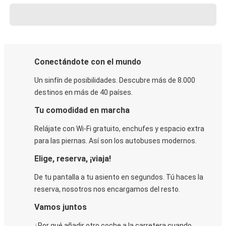
Conectándote con el mundo
Un sinfín de posibilidades. Descubre más de 8.000
destinos en más de 40 países.
Tu comodidad en marcha
Relájate con Wi-Fi gratuito, enchufes y espacio extra
para las piernas. Así son los autobuses modernos.
Elige, reserva, ¡viaja!
De tu pantalla a tu asiento en segundos. Tú haces la
reserva, nosotros nos encargamos del resto.
Vamos juntos
¿Por qué añadir otro coche a la carretera cuando