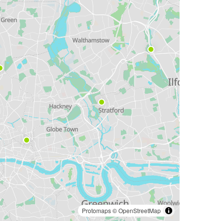
Protomaps
©
OpenStreetMap