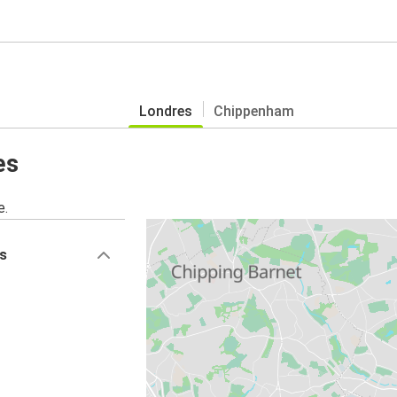
Londres
Chippenham
es
e.
es