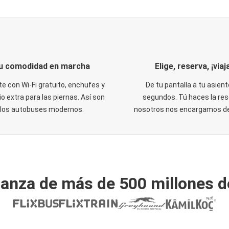
u comodidad en marcha
Elige, reserva, ¡viaja
te con Wi-Fi gratuito, enchufes y
De tu pantalla a tu asient
o extra para las piernas. Así son
segundos. Tú haces la res
los autobuses modernos.
nosotros nos encargamos del
ianza de más de 500 millones d