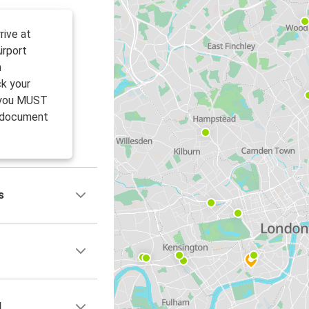
rive at
irport
n
k your
, you MUST
l document
s
d