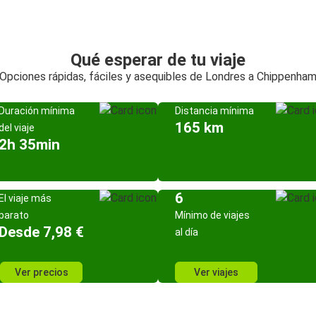
Qué esperar de tu viaje
Opciones rápidas, fáciles y asequibles de Londres a Chippenha
Duración mínima
Distancia mínima
165 km
del viaje
2h 35min
6
El viaje más
barato
Mínimo de viajes
Desde 7,98 €
al día
Ver precios
Ver viajes