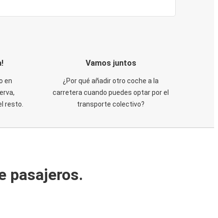
!
Vamos juntos
o en
¿Por qué añadir otro coche a la
erva,
carretera cuando puedes optar por el
 resto.
transporte colectivo?
e pasajeros.