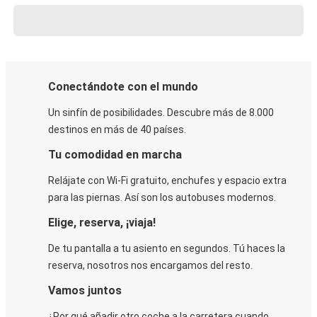
Conectándote con el mundo
Un sinfín de posibilidades. Descubre más de 8.000
destinos en más de 40 países.
Tu comodidad en marcha
Relájate con Wi-Fi gratuito, enchufes y espacio extra
para las piernas. Así son los autobuses modernos.
Elige, reserva, ¡viaja!
De tu pantalla a tu asiento en segundos. Tú haces la
reserva, nosotros nos encargamos del resto.
Vamos juntos
¿Por qué añadir otro coche a la carretera cuando