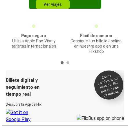
Ver viajes
Pago seguro
Fácil de comprar
Utiliza Apple Pay, Visa y
Consigue tus billetes online,
tarjetas internacionales
en nuestra app o en una
Flixshop
Con la
confianza de
Billete digital y
más de 500
seguimiento en
millones de
pasajeros
tiempo real
Descubre la App de Flix