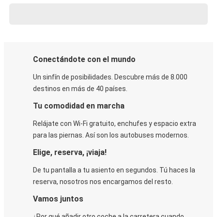
Conectándote con el mundo
Un sinfín de posibilidades. Descubre más de 8.000
destinos en más de 40 países.
Tu comodidad en marcha
Relájate con Wi-Fi gratuito, enchufes y espacio extra
para las piernas. Así son los autobuses modernos.
Elige, reserva, ¡viaja!
De tu pantalla a tu asiento en segundos. Tú haces la
reserva, nosotros nos encargamos del resto.
Vamos juntos
¿Por qué añadir otro coche a la carretera cuando