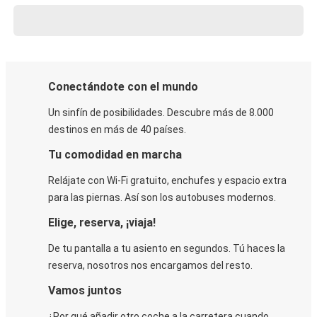
Conectándote con el mundo
Un sinfín de posibilidades. Descubre más de 8.000
destinos en más de 40 países.
Tu comodidad en marcha
Relájate con Wi-Fi gratuito, enchufes y espacio extra
para las piernas. Así son los autobuses modernos.
Elige, reserva, ¡viaja!
De tu pantalla a tu asiento en segundos. Tú haces la
reserva, nosotros nos encargamos del resto.
Vamos juntos
¿Por qué añadir otro coche a la carretera cuando