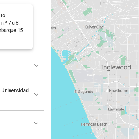
ito
n.º 7 u 8.
embarque 15
.
 Universidad