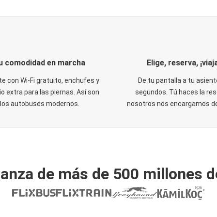
u comodidad en marcha
Elige, reserva, ¡viaja
te con Wi-Fi gratuito, enchufes y
De tu pantalla a tu asient
o extra para las piernas. Así son
segundos. Tú haces la res
los autobuses modernos.
nosotros nos encargamos del
ianza de más de 500 millones d