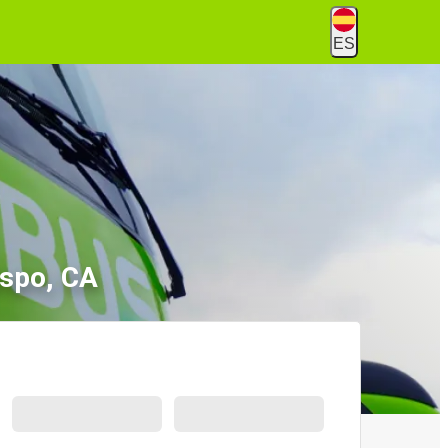
ES
ispo, CA