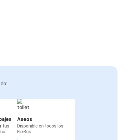
odo:
pajes
Aseos
r tus
Disponible en todos los
rma
FlixBus