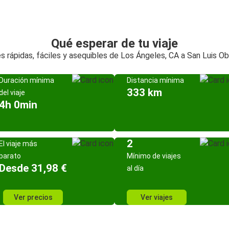
Qué esperar de tu viaje
s rápidas, fáciles y asequibles de Los Ángeles, CA a San Luis Ob
Duración mínima
Distancia mínima
333 km
del viaje
4h 0min
2
El viaje más
barato
Mínimo de viajes
Desde 31,98 €
al día
Ver precios
Ver viajes