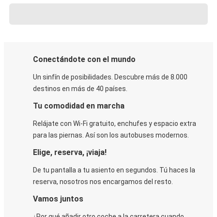
Conectándote con el mundo
Un sinfín de posibilidades. Descubre más de 8.000
destinos en más de 40 países.
Tu comodidad en marcha
Relájate con Wi-Fi gratuito, enchufes y espacio extra
para las piernas. Así son los autobuses modernos.
Elige, reserva, ¡viaja!
De tu pantalla a tu asiento en segundos. Tú haces la
reserva, nosotros nos encargamos del resto.
Vamos juntos
¿Por qué añadir otro coche a la carretera cuando