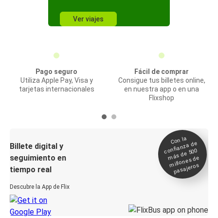
Ver viajes
Pago seguro
Fácil de comprar
Utiliza Apple Pay, Visa y
Consigue tus billetes online,
tarjetas internacionales
en nuestra app o en una
Flixshop
Con la
confianza de
Billete digital y
más de 500
seguimiento en
millones de
pasajeros
tiempo real
Descubre la App de Flix