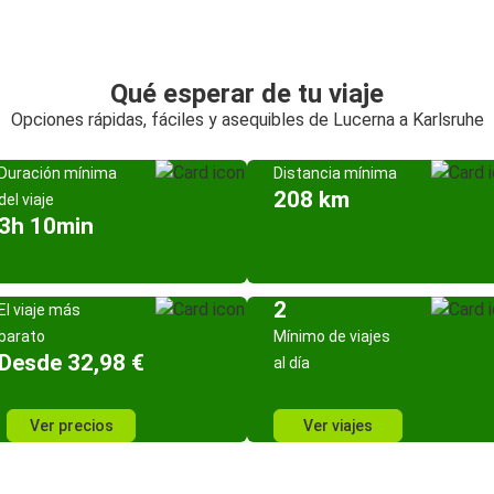
Qué esperar de tu viaje
Opciones rápidas, fáciles y asequibles de Lucerna a Karlsruhe
Duración mínima
Distancia mínima
208 km
del viaje
3h 10min
2
El viaje más
barato
Mínimo de viajes
Desde 32,98 €
al día
Ver precios
Ver viajes