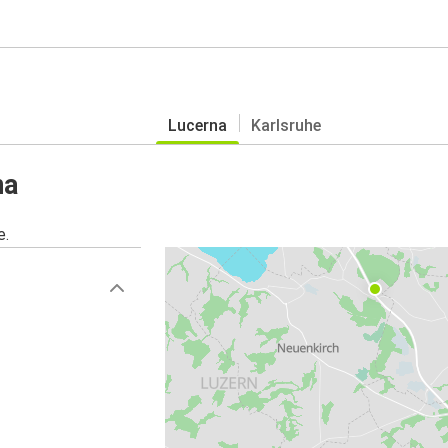
Lucerna
Karlsruhe
na
e.