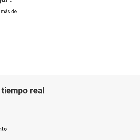
n más de
n tiempo real
nto