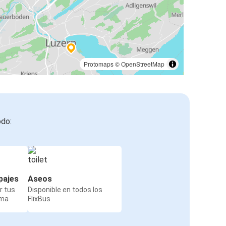
Protomaps
©
OpenStreetMap
odo:
pajes
Aseos
r tus
Disponible en todos los
rma
FlixBus