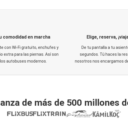
u comodidad en marcha
Elige, reserva, ¡viaja
te con Wi-Fi gratuito, enchufes y
De tu pantalla a tu asient
o extra para las piernas. Así son
segundos. Tú haces la res
los autobuses modernos.
nosotros nos encargamos del
ianza de más de 500 millones d