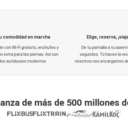
u comodidad en marcha
Elige, reserva, ¡viaja
te con Wi-Fi gratuito, enchufes y
De tu pantalla a tu asient
o extra para las piernas. Así son
segundos. Tú haces la res
los autobuses modernos.
nosotros nos encargamos del
ianza de más de 500 millones d