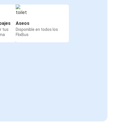
pajes
Aseos
r tus
Disponible en todos los
rma
FlixBus