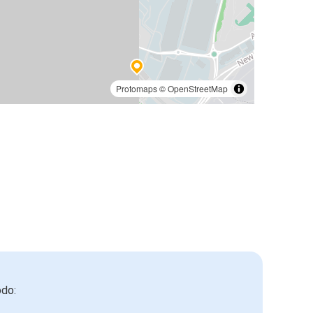
Protomaps
©
OpenStreetMap
odo: