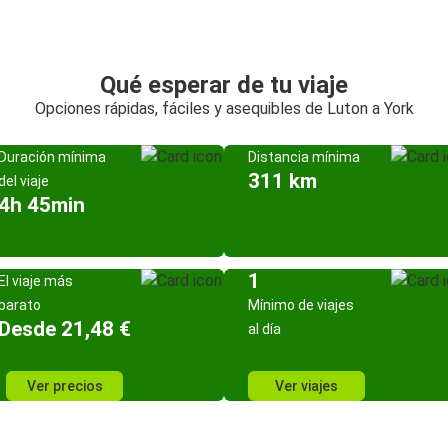
Qué esperar de tu viaje
Opciones rápidas, fáciles y asequibles de Luton a York
Duración mínima
Distancia mínima
311 km
del viaje
4h 45min
1
El viaje más
barato
Mínimo de viajes
Desde 21,48 €
al día
Ver precios
Ver viajes