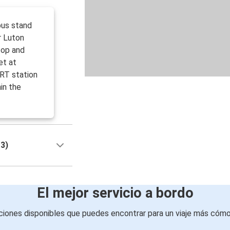
bus stand
r Luton
top and
et at
ART station
in the
S3)
El mejor servicio a bordo
iones disponibles que puedes encontrar para un viaje más cóm