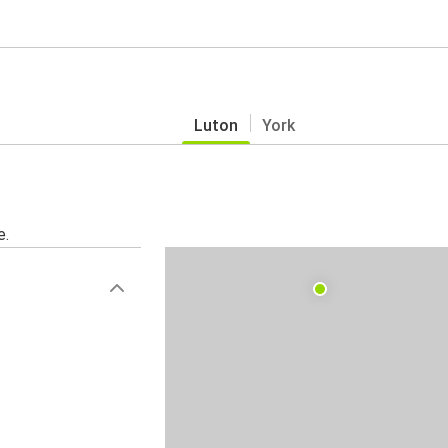
Luton
York
e.