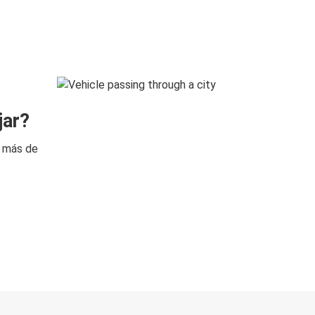
jar?
n más de