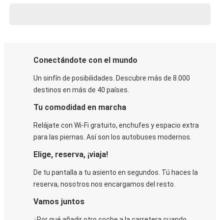
Conectándote con el mundo
Un sinfín de posibilidades. Descubre más de 8.000
destinos en más de 40 países.
Tu comodidad en marcha
Relájate con Wi-Fi gratuito, enchufes y espacio extra
para las piernas. Así son los autobuses modernos.
Elige, reserva, ¡viaja!
De tu pantalla a tu asiento en segundos. Tú haces la
reserva, nosotros nos encargamos del resto.
Vamos juntos
¿Por qué añadir otro coche a la carretera cuando