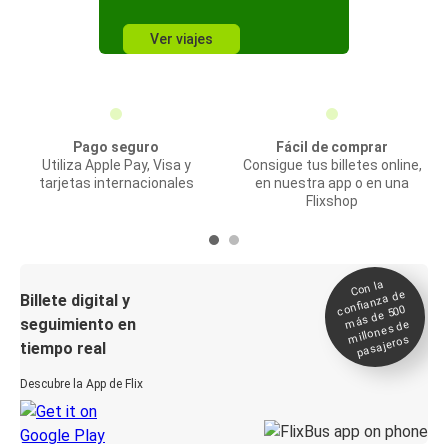
Ver viajes
Pago seguro
Fácil de comprar
Utiliza Apple Pay, Visa y
Consigue tus billetes online,
tarjetas internacionales
en nuestra app o en una
Flixshop
Con la
confianza de
Billete digital y
más de 500
seguimiento en
millones de
pasajeros
tiempo real
Descubre la App de Flix