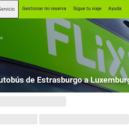
Gestionar mi reserva
Sigue tu viaje
Ayuda
Servicio
go
utobús de Estrasburgo a Luxembur