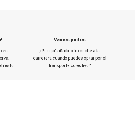
!
Vamos juntos
o en
¿Por qué añadir otro coche a la
erva,
carretera cuando puedes optar por el
 resto.
transporte colectivo?