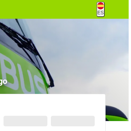
ES
go