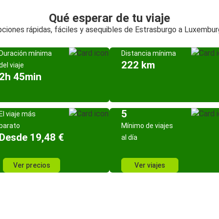
Qué esperar de tu viaje
ciones rápidas, fáciles y asequibles de Estrasburgo a Luxembu
Duración mínima
Distancia mínima
222 km
del viaje
2h 45min
5
El viaje más
barato
Mínimo de viajes
Desde 19,48 €
al día
Ver precios
Ver viajes