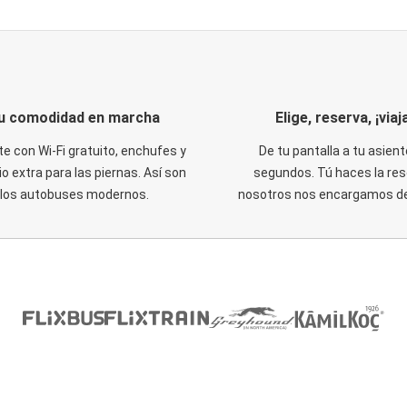
u comodidad en marcha
Elige, reserva, ¡viaja
te con Wi-Fi gratuito, enchufes y
De tu pantalla a tu asient
o extra para las piernas. Así son
segundos. Tú haces la res
los autobuses modernos.
nosotros nos encargamos del