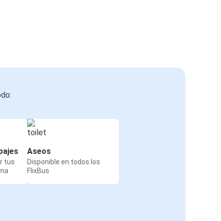
odo:
pajes
Aseos
r tus
Disponible en todos los
rma
FlixBus