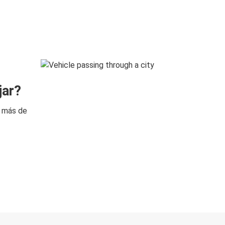
jar?
n más de