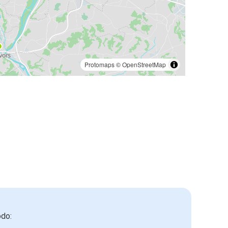
Protomaps
©
OpenStreetMap
odo: