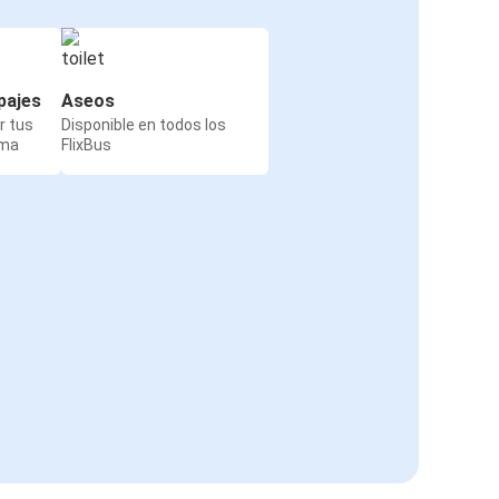
pajes
Aseos
r tus
Disponible en todos los
rma
FlixBus