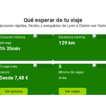
Qué esperar de tu viaje
pciones rápidas, fáciles y asequibles de Lyon a Chalon-sur-Saô
Duración mínima
Distancia mínima
129 km
del viaje
1h 35min
5
El viaje más
barato
Mínimo de viajes
Desde 7,48 €
al día
Ver precios
Ver viajes