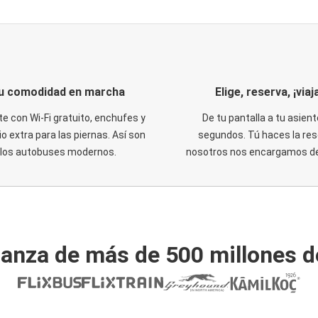
u comodidad en marcha
Elige, reserva, ¡viaja
te con Wi-Fi gratuito, enchufes y
De tu pantalla a tu asient
o extra para las piernas. Así son
segundos. Tú haces la res
los autobuses modernos.
nosotros nos encargamos del
ianza de más de 500 millones d