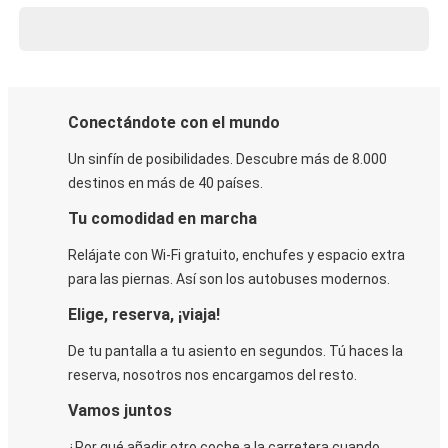
Conectándote con el mundo
Un sinfín de posibilidades. Descubre más de 8.000
destinos en más de 40 países.
Tu comodidad en marcha
Relájate con Wi-Fi gratuito, enchufes y espacio extra
para las piernas. Así son los autobuses modernos.
Elige, reserva, ¡viaja!
De tu pantalla a tu asiento en segundos. Tú haces la
reserva, nosotros nos encargamos del resto.
Vamos juntos
¿Por qué añadir otro coche a la carretera cuando