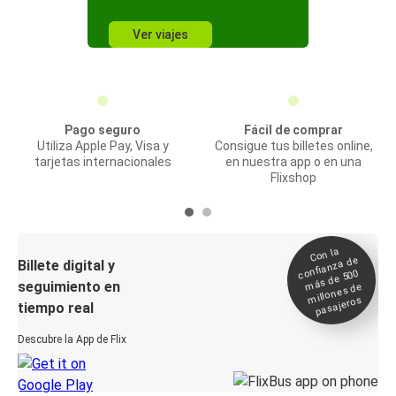
Ver viajes
Pago seguro
Fácil de comprar
Utiliza Apple Pay, Visa y
Consigue tus billetes online,
tarjetas internacionales
en nuestra app o en una
Flixshop
Con la
confianza de
Billete digital y
más de 500
seguimiento en
millones de
pasajeros
tiempo real
Descubre la App de Flix