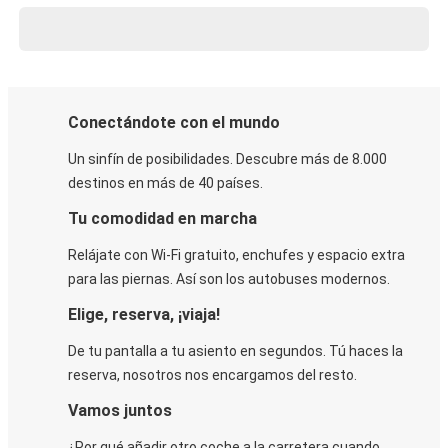
Conectándote con el mundo
Un sinfín de posibilidades. Descubre más de 8.000
destinos en más de 40 países.
Tu comodidad en marcha
Relájate con Wi-Fi gratuito, enchufes y espacio extra
para las piernas. Así son los autobuses modernos.
Elige, reserva, ¡viaja!
De tu pantalla a tu asiento en segundos. Tú haces la
reserva, nosotros nos encargamos del resto.
Vamos juntos
¿Por qué añadir otro coche a la carretera cuando