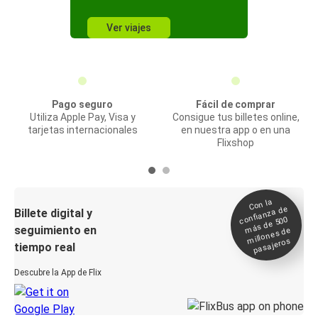
Ver viajes
Pago seguro
Fácil de comprar
Utiliza Apple Pay, Visa y
Consigue tus billetes online,
tarjetas internacionales
en nuestra app o en una
Flixshop
Con la
confianza de
Billete digital y
más de 500
seguimiento en
millones de
pasajeros
tiempo real
Descubre la App de Flix