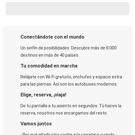
Conectándote con el mundo
Un sinfín de posibilidades. Descubre más de 8.000
destinos en más de 40 países.
Tu comodidad en marcha
Relájate con Wi-Fi gratuito, enchufes y espacio extra
para las piernas. Así son los autobuses modernos.
Elige, reserva, ¡viaja!
De tu pantalla a tu asiento en segundos. Tú haces la
reserva, nosotros nos encargamos del resto.
Vamos juntos
¿Por qué añadir otro coche a la carretera cuando