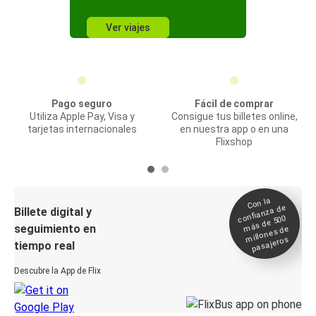
Ver viajes
Pago seguro
Fácil de comprar
Utiliza Apple Pay, Visa y
Consigue tus billetes online,
tarjetas internacionales
en nuestra app o en una
Flixshop
Con la
confianza de
Billete digital y
más de 500
seguimiento en
millones de
pasajeros
tiempo real
Descubre la App de Flix