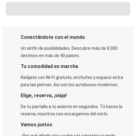
Conectándote con el mundo
Un sinfín de posibilidades. Descubre más de 8.000
destinos en más de 40 países.
Tu comodidad en marcha
Relájate con Wi-Fi gratuito, enchufes y espacio extra
para las piernas. Así son los autobuses modernos.
Elige, reserva, ¡viaja!
De tu pantalla a tu asiento en segundos. Tú haces la
reserva, nosotros nos encargamos del resto.
Vamos juntos
¿Por qué añadir otro coche a la carretera cuando