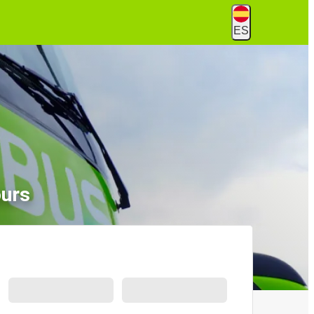
ES
ours