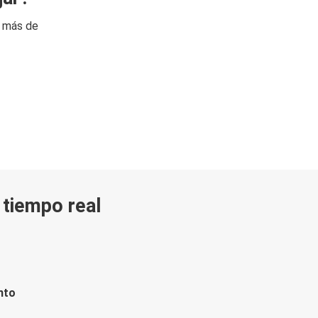
n más de
n tiempo real
nto