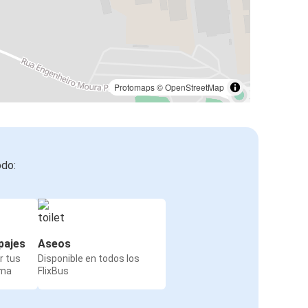
Protomaps
©
OpenStreetMap
odo:
pajes
Aseos
r tus
Disponible en todos los
rma
FlixBus