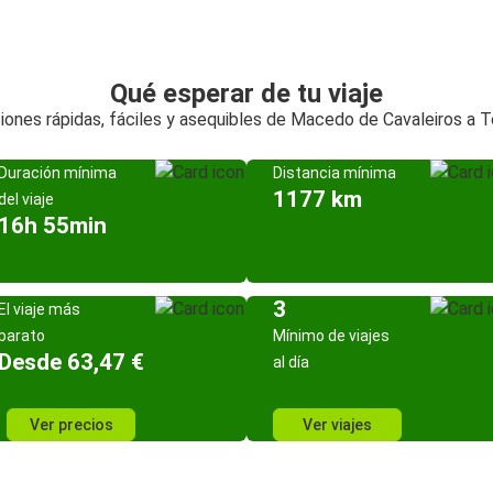
Qué esperar de tu viaje
iones rápidas, fáciles y asequibles de Macedo de Cavaleiros a T
Duración mínima
Distancia mínima
1177 km
del viaje
16h 55min
3
El viaje más
barato
Mínimo de viajes
Desde 63,47 €
al día
Ver precios
Ver viajes