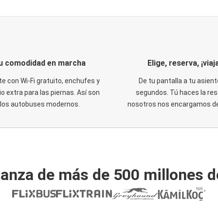
u comodidad en marcha
Elige, reserva, ¡viaja
te con Wi-Fi gratuito, enchufes y
De tu pantalla a tu asient
o extra para las piernas. Así son
segundos. Tú haces la res
los autobuses modernos.
nosotros nos encargamos del
ianza de más de 500 millones d