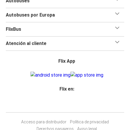
Autobuses
Aviñón
Autobuses por Europa
Toulouse
Macedo de Cavaleiros
FlixBus
Atención al cliente
Flix App
Flix en:
Acceso para distribuidor
Política de privacidad
Derechos pasajeros
Aviso legal