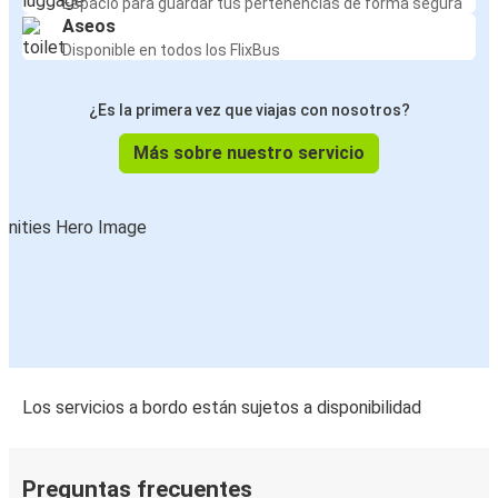
Macedo de Cavaleiros
Espacio para guardar tus pertenencias de forma segura
Aseos
Metz
Disponible en todos los FlixBus
Lyon
Macedo de Cavaleiros
¿Es la primera vez que viajas con nosotros?
Más sobre nuestro servicio
Versalles
Macedo de Cavaleiros
Lausana
Macedo de Cavaleiros
Macedo de Cavaleiros
Toulouse
Los servicios a bordo están sujetos a disponibilidad
Macedo de Cavaleiros
Versalles
Preguntas frecuentes
Macedo de Cavaleiros