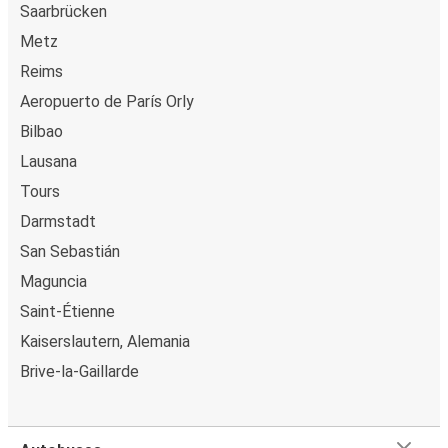
Macedo de Cavaleiros
Saarbrücken
Metz
Tarbes
Reims
Macedo de Cavaleiros
Aeropuerto de París Orly
Bilbao
Macedo de Cavaleiros
Toulouse
Lausana
Tours
Montpellier
Darmstadt
Macedo de Cavaleiros
San Sebastián
Poitiers
Maguncia
Macedo de Cavaleiros
Saint-Étienne
Kaiserslautern, Alemania
Macedo de Cavaleiros
Brive-la-Gaillarde
Poitiers
Macedo de Cavaleiros