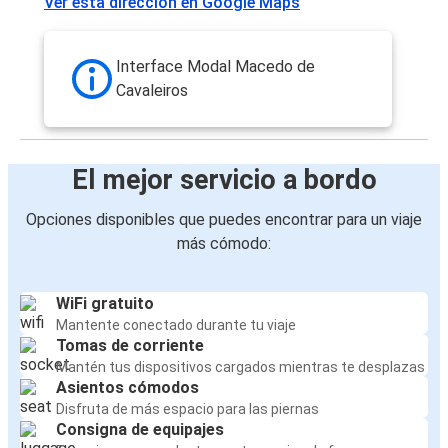
Ver esta dirección en Google Maps
Macedo de Cavaleiros
Lyon
Interface Modal Macedo de
Macedo de Cavaleiros
Cavaleiros
Martigny
Macedo de Cavaleiros
El mejor servicio a bordo
San Sebastián
Opciones disponibles que puedes encontrar para un viaje
Metz
más cómodo:
Macedo de Cavaleiros
Macedo de Cavaleiros
WiFi gratuito
Valladolid
Mantente conectado durante tu viaje
Tomas de corriente
Mantén tus dispositivos cargados mientras te desplazas
Macedo de Cavaleiros
Asientos cómodos
Saint-Étienne
Disfruta de más espacio para las piernas
Consigna de equipajes