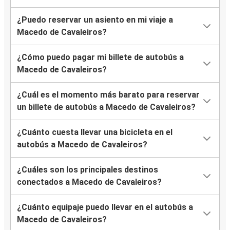
Macedo de Cavaleiros
¿Puedo reservar un asiento en mi viaje a
Macedo de Cavaleiros?
Macedo de Cavaleiros
Nîmes
¿Cómo puedo pagar mi billete de autobús a
Macedo de Cavaleiros?
Montpellier
Macedo de Cavaleiros
¿Cuál es el momento más barato para reservar
un billete de autobús a Macedo de Cavaleiros?
Macedo de Cavaleiros
Sion
¿Cuánto cuesta llevar una bicicleta en el
autobús a Macedo de Cavaleiros?
Toulouse
Macedo de Cavaleiros
¿Cuáles son los principales destinos
conectados a Macedo de Cavaleiros?
Macedo de Cavaleiros
Clermont-Ferrand
¿Cuánto equipaje puedo llevar en el autobús a
Macedo de Cavaleiros?
Macedo de Cavaleiros