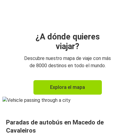
Macedo de Cavaleiros
Tours
Clermont-Ferrand
Macedo de Cavaleiros
¿A dónde quieres
viajar?
Bilbao
Macedo de Cavaleiros
Descubre nuestro mapa de viaje con más
de 8000 destinos en todo el mundo.
Macedo de Cavaleiros
Burdeos
Explora el mapa
Macedo de Cavaleiros
Lausana
San Sebastián
Paradas de autobús en Macedo de
Macedo de Cavaleiros
Cavaleiros