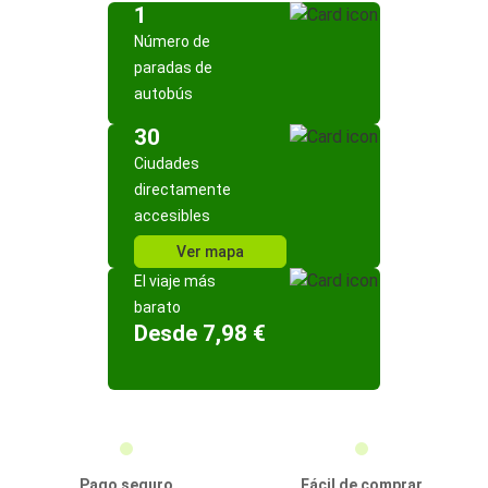
1
Número de
paradas de
autobús
30
Ciudades
directamente
accesibles
Ver mapa
El viaje más
barato
Desde 7,98 €
Pago seguro
Fácil de comprar