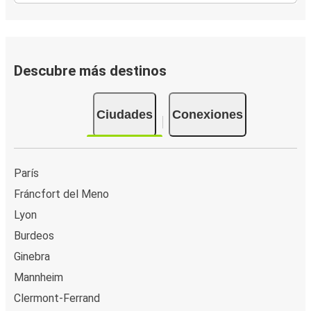
Ginebra
Zamora
Macedo de Cavaleiros
Descubre más destinos
Valence, Francia
Macedo de Cavaleiros
Ciudades
Conexiones
Macedo de Cavaleiros
Nîmes
París
Fráncfort del Meno
Poitiers
Macedo de Cavaleiros
Lyon
Burdeos
Grenoble
Ginebra
Macedo de Cavaleiros
Mannheim
Clermont-Ferrand
Grenoble