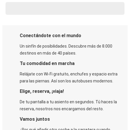
Conectándote con el mundo
Un sinfín de posibilidades. Descubre más de 8.000
destinos en más de 40 países.
Tu comodidad en marcha
Relájate con Wi-Fi gratuito, enchufes y espacio extra
para las piernas. Así son los autobuses modernos.
Elige, reserva, ¡viaja!
De tu pantalla a tu asiento en segundos. Tú haces la
reserva, nosotros nos encargamos del resto.
Vamos juntos
¿Por qué añadir otro coche a la carretera cuando