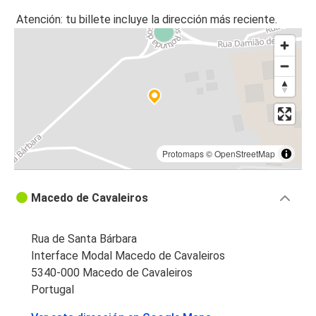
Nîmes
Atención: tu billete incluye la dirección más reciente.
Macedo de Cavaleiros
Macedo de Cavaleiros
Zamora
Macedo de Cavaleiros
Brive-la-Gaillarde
Protomaps
©
OpenStreetMap
Macedo de Cavaleiros
Bilbao
Macedo de Cavaleiros
Valladolid
Macedo de Cavaleiros
Rua de Santa Bárbara
Interface Modal Macedo de Cavaleiros
Martigny
5340-000 Macedo de Cavaleiros
Macedo de Cavaleiros
Portugal