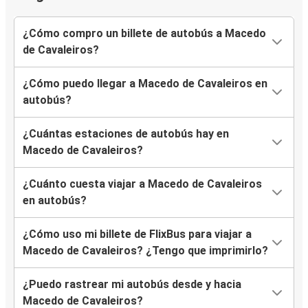
Montpellier
¿Cómo compro un billete de autobús a Macedo
Saint-Étienne
de Cavaleiros?
Macedo de Cavaleiros
¿Cómo puedo llegar a Macedo de Cavaleiros en
Brive-la-Gaillarde
autobús?
Macedo de Cavaleiros
¿Cuántas estaciones de autobús hay en
Macedo de Cavaleiros?
Sion
Macedo de Cavaleiros
¿Cuánto cuesta viajar a Macedo de Cavaleiros
en autobús?
Ginebra
Macedo de Cavaleiros
¿Cómo uso mi billete de FlixBus para viajar a
Macedo de Cavaleiros? ¿Tengo que imprimirlo?
Macedo de Cavaleiros
Tarbes
¿Puedo rastrear mi autobús desde y hacia
Macedo de Cavaleiros?
Tarbes