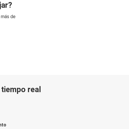
jar?
n más de
n tiempo real
nto