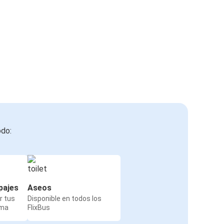
odo:
pajes
Aseos
r tus
Disponible en todos los
rma
FlixBus