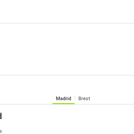
Madrid
Brest
d
e.