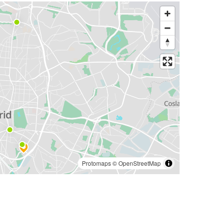
Protomaps
©
OpenStreetMap