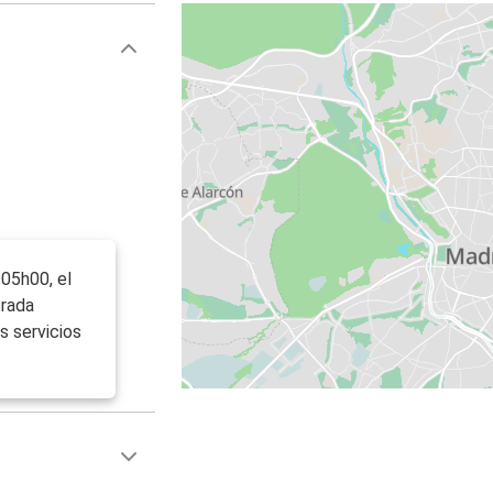
 05h00, el
trada
s servicios