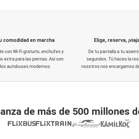
u comodidad en marcha
Elige, reserva, ¡viaja
te con Wi-Fi gratuito, enchufes y
De tu pantalla a tu asient
o extra para las piernas. Así son
segundos. Tú haces la res
los autobuses modernos.
nosotros nos encargamos del
ianza de más de 500 millones d