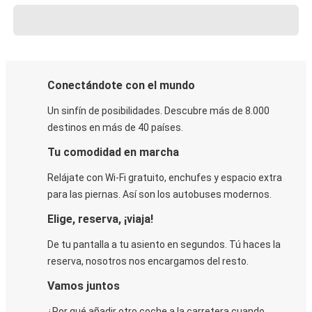
Conectándote con el mundo
Un sinfín de posibilidades. Descubre más de 8.000
destinos en más de 40 países.
Tu comodidad en marcha
Relájate con Wi-Fi gratuito, enchufes y espacio extra
para las piernas. Así son los autobuses modernos.
Elige, reserva, ¡viaja!
De tu pantalla a tu asiento en segundos. Tú haces la
reserva, nosotros nos encargamos del resto.
Vamos juntos
¿Por qué añadir otro coche a la carretera cuando