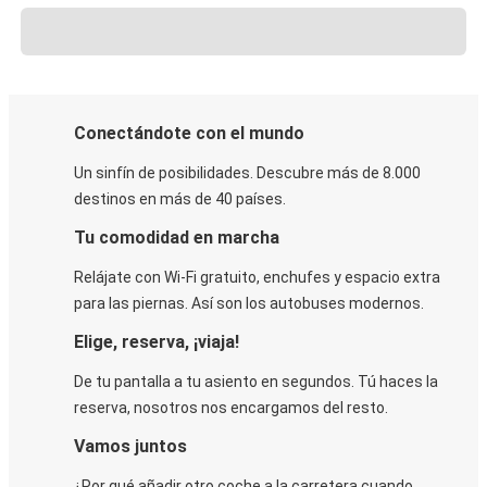
Conectándote con el mundo
Un sinfín de posibilidades. Descubre más de 8.000
destinos en más de 40 países.
Tu comodidad en marcha
Relájate con Wi-Fi gratuito, enchufes y espacio extra
para las piernas. Así son los autobuses modernos.
Elige, reserva, ¡viaja!
De tu pantalla a tu asiento en segundos. Tú haces la
reserva, nosotros nos encargamos del resto.
Vamos juntos
¿Por qué añadir otro coche a la carretera cuando